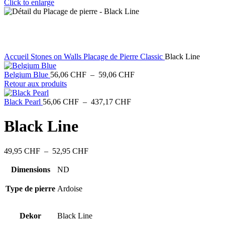
Click to enlarge
Accueil
Stones on Walls
Placage de Pierre Classic
Black Line
Plage
Belgium Blue
56,06
CHF
–
59,06
CHF
de
Retour aux produits
prix :
Plage
56,06 CHF
Black Pearl
56,06
CHF
–
437,17
CHF
de
à
prix :
59,06 CHF
Black Line
56,06 CHF
à
437,17 CHF
Plage
49,95
CHF
–
52,95
CHF
de
prix :
Dimensions
ND
49,95 CHF
à
Type de pierre
Ardoise
52,95 CHF
Dekor
Black Line