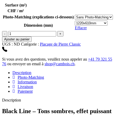
Surface (m²)
CHF / m²
Photo-Matching (explications ci-dessous)
Dimension (mm)
Effacer
quantité
de
Ajouter au panier
Black
UGS :
ND
Catégorie :
Placage de Pierre Classic
Line
Si vous avez des questions, veuillez nous appeler au
+41 79 321 55
76
ou envoyer un email à
shop@cambois.ch
.
Description
Photo-Matching
Information
Livraison
Paiement
Description
Black Line – Tons sombres, effet puissant