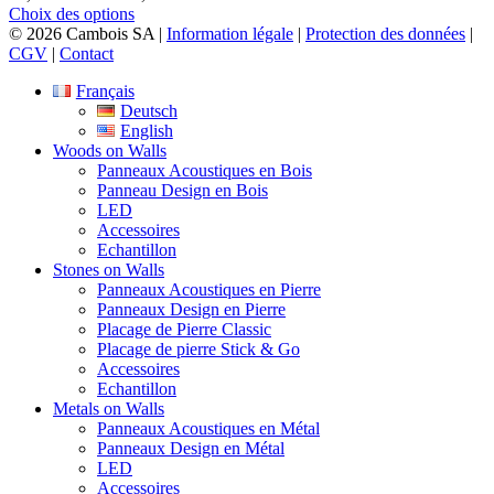
produit
peuvent
Ce
de
Choix des options
être
produit
prix :
© 2026 Cambois SA |
Information légale
|
Protection des données
|
choisies
a
47,26 CHF
CGV
|
Contact
sur
plusieurs
à
la
Français
variations.
369,02 CHF
page
Deutsch
Les
du
English
options
produit
Woods on Walls
peuvent
Panneaux Acoustiques en Bois
être
Panneau Design en Bois
choisies
LED
sur
Accessoires
la
Echantillon
page
Stones on Walls
du
Panneaux Acoustiques en Pierre
produit
Panneaux Design en Pierre
Placage de Pierre Classic
Placage de pierre Stick & Go
Accessoires
Echantillon
Metals on Walls
Panneaux Acoustiques en Métal
Panneaux Design en Métal
LED
Accessoires