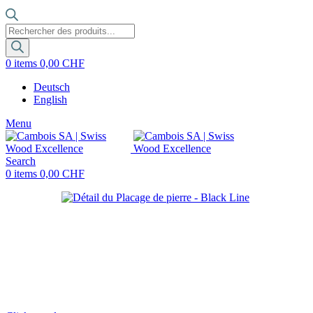
Recherche
de
produits
0
items
0,00
CHF
Deutsch
English
Menu
Search
0
items
0,00
CHF