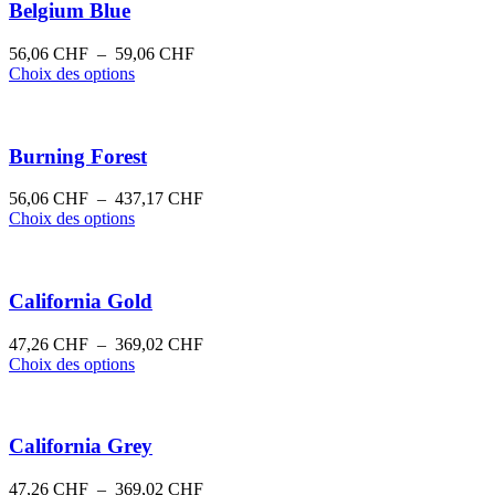
Belgium Blue
Plage
56,06
CHF
–
59,06
CHF
Ce
de
Choix des options
produit
prix :
a
56,06 CHF
plusieurs
à
variations.
59,06 CHF
Burning Forest
Les
options
Plage
56,06
CHF
–
437,17
CHF
peuvent
Ce
de
Choix des options
être
produit
prix :
choisies
a
56,06 CHF
sur
plusieurs
à
la
variations.
437,17 CHF
California Gold
page
Les
du
options
Plage
47,26
CHF
–
369,02
CHF
produit
peuvent
Ce
de
Choix des options
être
produit
prix :
choisies
a
47,26 CHF
sur
plusieurs
à
la
variations.
369,02 CHF
California Grey
page
Les
du
options
Plage
47,26
CHF
–
369,02
CHF