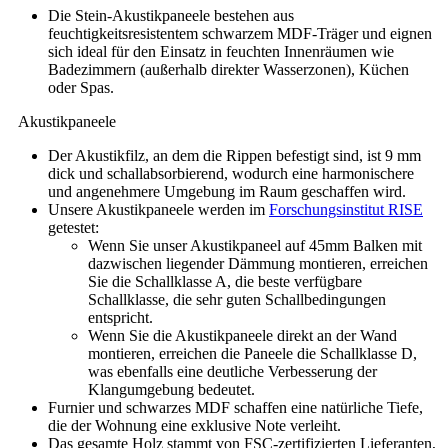
Die Stein-Akustikpaneele bestehen aus
feuchtigkeitsresistentem schwarzem MDF-Träger und eignen
sich ideal für den Einsatz in feuchten Innenräumen wie
Badezimmern (außerhalb direkter Wasserzonen), Küchen
oder Spas.
Akustikpaneele
Der Akustikfilz, an dem die Rippen befestigt sind, ist 9 mm
dick und schallabsorbierend, wodurch eine harmonischere
und angenehmere Umgebung im Raum geschaffen wird.
Unsere Akustikpaneele werden im
Forschungsinstitut RISE
getestet:
Wenn Sie unser Akustikpaneel auf 45mm Balken mit
dazwischen liegender Dämmung montieren, erreichen
Sie die Schallklasse A, die beste verfügbare
Schallklasse, die sehr guten Schallbedingungen
entspricht.
Wenn Sie die Akustikpaneele direkt an der Wand
montieren, erreichen die Paneele die Schallklasse D,
was ebenfalls eine deutliche Verbesserung der
Klangumgebung bedeutet.
Furnier und schwarzes MDF schaffen eine natürliche Tiefe,
die der Wohnung eine exklusive Note verleiht.
Das gesamte Holz stammt von FSC-zertifizierten Lieferanten,