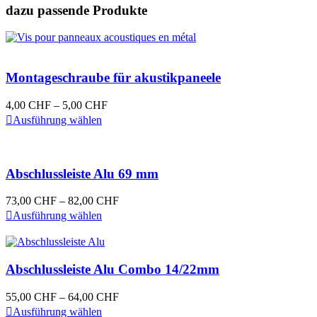
dazu passende Produkte
Montageschraube für akustikpaneele
Preisspanne:
4,00
CHF
–
5,00
CHF
Dieses
4,00 CHF
Ausführung wählen
Produkt
bis
weist
5,00 CHF
mehrere
Varianten
Abschlussleiste Alu 69 mm
auf.
Die
Preisspanne:
73,00
CHF
–
82,00
CHF
Optionen
Dieses
73,00 CHF
Ausführung wählen
können
Produkt
bis
auf
weist
82,00 CHF
der
mehrere
Produktseite
Varianten
Abschlussleiste Alu Combo 14/22mm
gewählt
auf.
werden
Die
Preisspanne:
55,00
CHF
–
64,00
CHF
Optionen
Dieses
55,00 CHF
Ausführung wählen
können