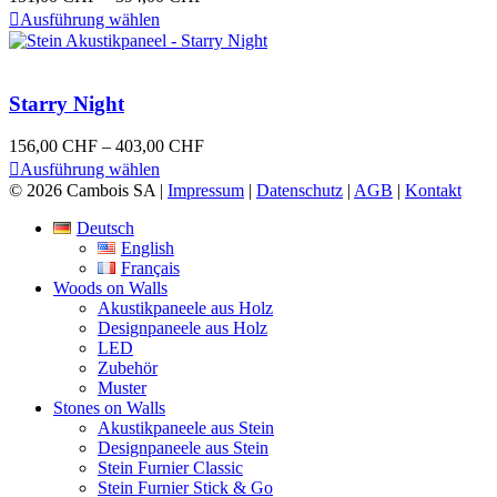
Optionen
Dieses
151,00 CHF
Ausführung wählen
können
Produkt
bis
auf
weist
394,00 CHF
der
mehrere
Produktseite
Varianten
Starry Night
gewählt
auf.
werden
Die
Preisspanne:
156,00
CHF
–
403,00
CHF
Optionen
Dieses
156,00 CHF
Ausführung wählen
können
Produkt
bis
© 2026 Cambois SA |
Impressum
|
Datenschutz
|
AGB
|
Kontakt
auf
weist
403,00 CHF
der
mehrere
Deutsch
Produktseite
Varianten
English
gewählt
auf.
Français
werden
Die
Woods on Walls
Optionen
Akustikpaneele aus Holz
können
Designpaneele aus Holz
auf
LED
der
Zubehör
Produktseite
Muster
gewählt
Stones on Walls
werden
Akustikpaneele aus Stein
Designpaneele aus Stein
Stein Furnier Classic
Stein Furnier Stick & Go