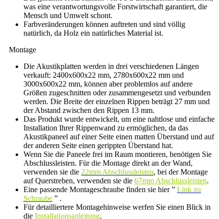
was eine verantwortungsvolle Forstwirtschaft garantiert, die
Mensch und Umwelt schont.
Farbveränderungen können auftreten und sind völlig
natürlich, da Holz ein natürliches Material ist.
Montage
Die Akustikplatten werden in drei verschiedenen Längen
verkauft: 2400x600x22 mm, 2780x600x22 mm und
3000x600x22 mm, können aber problemlos auf andere
Größen zugeschnitten oder zusammengesetzt und verbunden
werden. Die Breite der einzelnen Rippen beträgt 27 mm und
der Abstand zwischen den Rippen 13 mm.
Das Produkt wurde entwickelt, um eine nahtlose und einfache
Installation Ihrer Rippenwand zu ermöglichen, da das
Akustikpaneel auf einer Seite einen matten Überstand und auf
der anderen Seite einen gerippten Überstand hat.
Wenn Sie die Paneele frei im Raum montieren, benötigen Sie
Abschlussleisten. Für die Montage direkt an der Wand,
verwenden sie die
22mm Abschlussleisten
, bei der Montage
auf Querstreben, verwenden sie die
67mm Abschlussleisten
.
Eine passende Montageschraube finden sie hier ”
Link zu
Schraube
” .
Für detailliertere Montagehinweise werfen Sie einen Blick in
die
Installationsanleitung
.