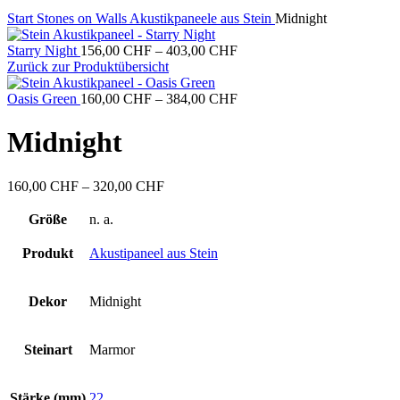
Start
Stones on Walls
Akustikpaneele aus Stein
Midnight
Preisspanne:
Starry Night
156,00
CHF
–
403,00
CHF
156,00 CHF
Zurück zur Produktübersicht
bis
403,00 CHF
Preisspanne:
Oasis Green
160,00
CHF
–
384,00
CHF
160,00 CHF
bis
Midnight
384,00 CHF
Preisspanne:
160,00
CHF
–
320,00
CHF
160,00 CHF
bis
Größe
n. a.
320,00 CHF
Produkt
Akustipaneel aus Stein
Dekor
Midnight
Steinart
Marmor
Stärke (mm)
22