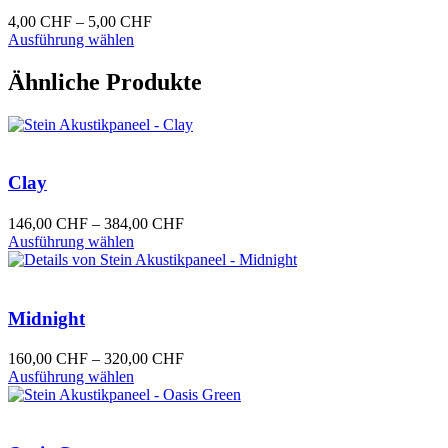
werden
Die
Preisspanne:
4,00
CHF
–
5,00
CHF
Optionen
Dieses
4,00 CHF
Ausführung wählen
können
Produkt
bis
auf
weist
5,00 CHF
Ähnliche Produkte
der
mehrere
Produktseite
Varianten
gewählt
auf.
werden
Die
Optionen
Clay
können
auf
der
Preisspanne:
146,00
CHF
–
384,00
CHF
Produktseite
Dieses
146,00 CHF
Ausführung wählen
gewählt
Produkt
bis
werden
weist
384,00 CHF
mehrere
Varianten
Midnight
auf.
Die
Preisspanne:
160,00
CHF
–
320,00
CHF
Optionen
Dieses
160,00 CHF
Ausführung wählen
können
Produkt
bis
auf
weist
320,00 CHF
der
mehrere
Produktseite
Varianten