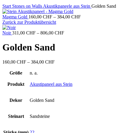
Start
Stones on Walls
Akustikpaneele aus Stein
Golden Sand
Preisspanne:
Magma Gold
160,00
CHF
–
384,00
CHF
160,00 CHF
Zurück zur Produktübersicht
bis
Preisspanne:
384,00 CHF
Noir
311,00
CHF
–
806,00
CHF
311,00 CHF
bis
Golden Sand
806,00 CHF
Preisspanne:
160,00
CHF
–
384,00
CHF
160,00 CHF
bis
Größe
n. a.
384,00 CHF
Produkt
Akustipaneel aus Stein
Dekor
Golden Sand
Steinart
Sandsteine
Stärke (mm)
22