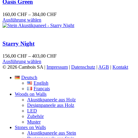
Oasis Green
gewählt
auf.
werden
Die
Preisspanne:
160,00
CHF
–
384,00
CHF
Optionen
Dieses
160,00 CHF
Ausführung wählen
können
Produkt
bis
auf
weist
384,00 CHF
der
mehrere
Produktseite
Varianten
Starry Night
gewählt
auf.
werden
Die
Preisspanne:
156,00
CHF
–
403,00
CHF
Optionen
Dieses
156,00 CHF
Ausführung wählen
können
Produkt
bis
© 2026 Cambois SA |
Impressum
|
Datenschutz
|
AGB
|
Kontakt
auf
weist
403,00 CHF
der
Deutsch
mehrere
Produktseite
English
Varianten
gewählt
Français
auf.
werden
Woods on Walls
Die
Akustikpaneele aus Holz
Optionen
Designpaneele aus Holz
können
LED
auf
Zubehör
der
Muster
Produktseite
Stones on Walls
gewählt
Akustikpaneele aus Stein
werden