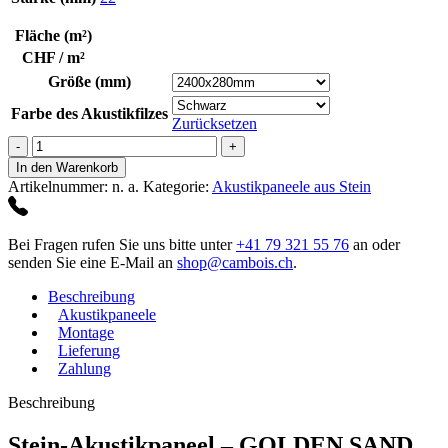
Fläche (m²)
CHF / m²
Größe (mm)
Farbe des Akustikfilzes
Zurücksetzen
Golden
Sand
In den Warenkorb
Menge
Artikelnummer:
n. a.
Kategorie:
Akustikpaneele aus Stein
Bei Fragen rufen Sie uns bitte unter
+41 79 321 55 76
an oder
senden Sie eine E-Mail an
shop@cambois.ch
.
Beschreibung
Akustikpaneele
Montage
Lieferung
Zahlung
Beschreibung
Stein-Akustikpaneel – GOLDEN SAND