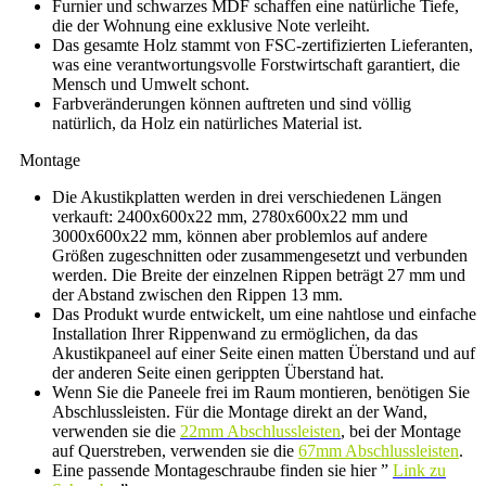
Furnier und schwarzes MDF schaffen eine natürliche Tiefe,
die der Wohnung eine exklusive Note verleiht.
Das gesamte Holz stammt von FSC-zertifizierten Lieferanten,
was eine verantwortungsvolle Forstwirtschaft garantiert, die
Mensch und Umwelt schont.
Farbveränderungen können auftreten und sind völlig
natürlich, da Holz ein natürliches Material ist.
Montage
Die Akustikplatten werden in drei verschiedenen Längen
verkauft: 2400x600x22 mm, 2780x600x22 mm und
3000x600x22 mm, können aber problemlos auf andere
Größen zugeschnitten oder zusammengesetzt und verbunden
werden. Die Breite der einzelnen Rippen beträgt 27 mm und
der Abstand zwischen den Rippen 13 mm.
Das Produkt wurde entwickelt, um eine nahtlose und einfache
Installation Ihrer Rippenwand zu ermöglichen, da das
Akustikpaneel auf einer Seite einen matten Überstand und auf
der anderen Seite einen gerippten Überstand hat.
Wenn Sie die Paneele frei im Raum montieren, benötigen Sie
Abschlussleisten. Für die Montage direkt an der Wand,
verwenden sie die
22mm Abschlussleisten
, bei der Montage
auf Querstreben, verwenden sie die
67mm Abschlussleisten
.
Eine passende Montageschraube finden sie hier ”
Link zu