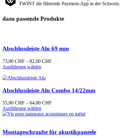
TWINT die führende Payment-App in der Schweiz.
dazu passende Produkte
Abschlussleiste Alu 69 mm
Preisspanne:
73,00
CHF
–
82,00
CHF
Dieses
73,00 CHF
Ausführung wählen
Produkt
bis
weist
82,00 CHF
mehrere
Varianten
Abschlussleiste Alu Combo 14/22mm
auf.
Die
Preisspanne:
55,00
CHF
–
64,00
CHF
Optionen
Dieses
55,00 CHF
Ausführung wählen
können
Produkt
bis
auf
weist
64,00 CHF
der
mehrere
Produktseite
Varianten
Montageschraube für akustikpaneele
gewählt
auf.