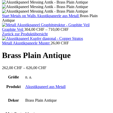
Start
Metals on Walls
Akustikpaneele aus Metall
Brass Plain
Antique
Preisspanne:
Graphite Veil
304,00
CHF
–
710,00
CHF
304,00 CHF
Zurück zur Produktübersicht
bis
710,00 CHF
Metall Akustikpaneele Muster
26,00
CHF
Brass Plain Antique
Preisspanne:
262,00
CHF
–
626,00
CHF
262,00 CHF
bis
Größe
n. a.
626,00 CHF
Produkt
Akustikpaneel aus Metall
Dekor
Brass Plain Antique