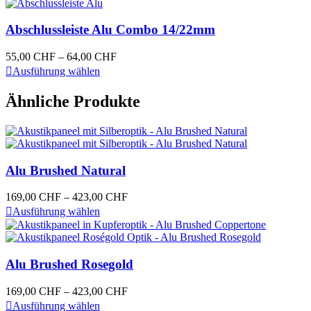
der
mehrere
Produktseite
Varianten
Abschlussleiste Alu Combo 14/22mm
gewählt
auf.
werden
Die
Preisspanne:
55,00
CHF
–
64,00
CHF
Optionen
Dieses
55,00 CHF
Ausführung wählen
können
Produkt
bis
auf
weist
64,00 CHF
Ähnliche Produkte
der
mehrere
Produktseite
Varianten
gewählt
auf.
werden
Die
Optionen
können
Alu Brushed Natural
auf
der
Preisspanne:
169,00
CHF
–
423,00
CHF
Produktseite
Dieses
169,00 CHF
Ausführung wählen
gewählt
Produkt
bis
werden
weist
423,00 CHF
mehrere
Varianten
Alu Brushed Rosegold
auf.
Die
Preisspanne:
169,00
CHF
–
423,00
CHF
Optionen
Dieses
169,00 CHF
Ausführung wählen
können