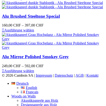
Produkt
bis
auf
weist
423,00 CHF
der
mehrere
Produktseite
Varianten
Alu Brushed Steeltone Special
gewählt
auf.
werden
Die
Preisspanne:
160,00
CHF
–
397,00
CHF
Optionen
Dieses
160,00 CHF
Ausführung wählen
können
Produkt
bis
auf
weist
397,00 CHF
der
mehrere
Produktseite
Varianten
gewählt
auf.
werden
Die
Alu Mirror Polished Smokey Grey
Optionen
können
Preisspanne:
249,00
CHF
–
592,00
CHF
auf
Dieses
249,00 CHF
Ausführung wählen
der
Produkt
bis
© 2026 Cambois SA |
Impressum
|
Datenschutz
|
AGB
|
Kontakt
Produktseite
weist
592,00 CHF
gewählt
mehrere
Deutsch
werden
Varianten
English
auf.
Français
Die
Woods on Walls
Optionen
Akustikpaneele aus Holz
können
Designpaneele aus Holz