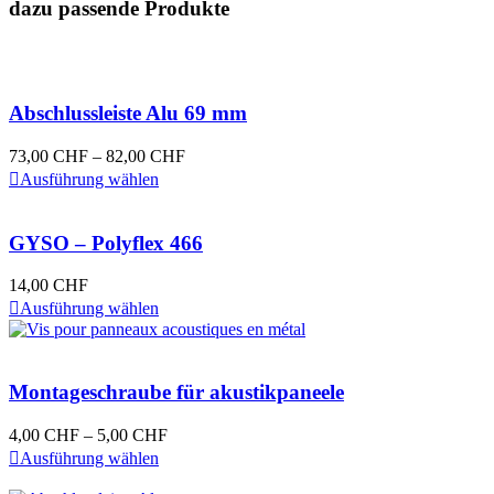
dazu passende Produkte
Abschlussleiste Alu 69 mm
Preisspanne:
73,00
CHF
–
82,00
CHF
Dieses
73,00 CHF
Ausführung wählen
Produkt
bis
weist
82,00 CHF
mehrere
GYSO – Polyflex 466
Varianten
auf.
14,00
CHF
Die
Dieses
Ausführung wählen
Optionen
Produkt
können
weist
auf
mehrere
der
Varianten
Montageschraube für akustikpaneele
Produktseite
auf.
gewählt
Die
werden
Preisspanne:
4,00
CHF
–
5,00
CHF
Optionen
Dieses
4,00 CHF
Ausführung wählen
können
Produkt
bis
auf
weist
5,00 CHF