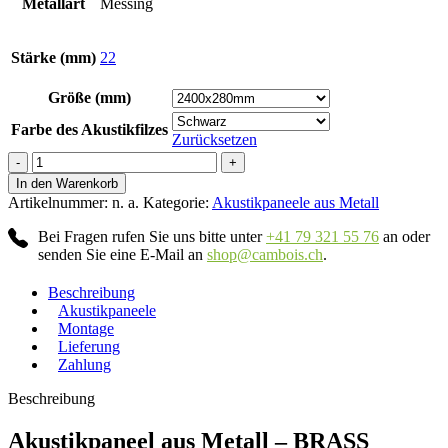
Metallart
Messing
Stärke (mm)
22
Größe (mm)
Farbe des Akustikfilzes
Zurücksetzen
Brass
Plain
In den Warenkorb
Antique
Artikelnummer:
n. a.
Kategorie:
Akustikpaneele aus Metall
Menge
Bei Fragen rufen Sie uns bitte unter
+41 79 321 55 76
an oder
senden Sie eine E-Mail an
shop@cambois.ch
.
Beschreibung
Akustikpaneele
Montage
Lieferung
Zahlung
Beschreibung
Akustikpaneel aus Metall – BRASS