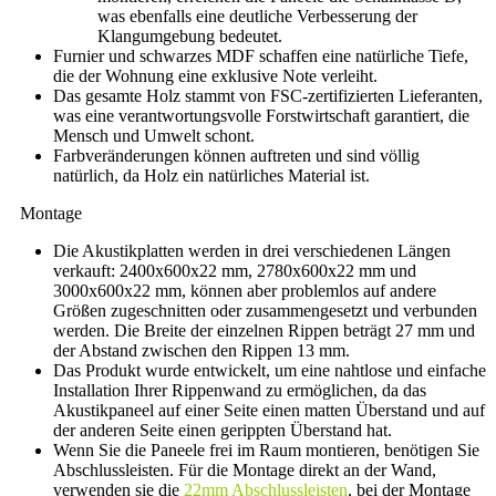
was ebenfalls eine deutliche Verbesserung der
Klangumgebung bedeutet.
Furnier und schwarzes MDF schaffen eine natürliche Tiefe,
die der Wohnung eine exklusive Note verleiht.
Das gesamte Holz stammt von FSC-zertifizierten Lieferanten,
was eine verantwortungsvolle Forstwirtschaft garantiert, die
Mensch und Umwelt schont.
Farbveränderungen können auftreten und sind völlig
natürlich, da Holz ein natürliches Material ist.
Montage
Die Akustikplatten werden in drei verschiedenen Längen
verkauft: 2400x600x22 mm, 2780x600x22 mm und
3000x600x22 mm, können aber problemlos auf andere
Größen zugeschnitten oder zusammengesetzt und verbunden
werden. Die Breite der einzelnen Rippen beträgt 27 mm und
der Abstand zwischen den Rippen 13 mm.
Das Produkt wurde entwickelt, um eine nahtlose und einfache
Installation Ihrer Rippenwand zu ermöglichen, da das
Akustikpaneel auf einer Seite einen matten Überstand und auf
der anderen Seite einen gerippten Überstand hat.
Wenn Sie die Paneele frei im Raum montieren, benötigen Sie
Abschlussleisten. Für die Montage direkt an der Wand,
verwenden sie die
22mm Abschlussleisten
, bei der Montage