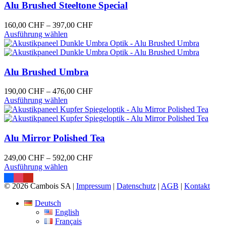
Varianten
Alu Brushed Steeltone Special
auf.
Die
Preisspanne:
160,00
CHF
–
397,00
CHF
Optionen
Dieses
160,00 CHF
Ausführung wählen
können
Produkt
bis
auf
weist
397,00 CHF
der
mehrere
Produktseite
Varianten
Alu Brushed Umbra
gewählt
auf.
werden
Die
Preisspanne:
190,00
CHF
–
476,00
CHF
Optionen
Dieses
190,00 CHF
Ausführung wählen
können
Produkt
bis
auf
weist
476,00 CHF
der
mehrere
Produktseite
Varianten
Alu Mirror Polished Tea
gewählt
auf.
werden
Die
Preisspanne:
249,00
CHF
–
592,00
CHF
Optionen
Dieses
249,00 CHF
Ausführung wählen
können
Produkt
bis
auf
weist
592,00 CHF
© 2026 Cambois SA |
Impressum
|
Datenschutz
|
AGB
|
Kontakt
der
mehrere
Produktseite
Varianten
Deutsch
gewählt
auf.
English
werden
Die
Français