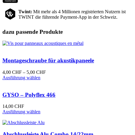
Twint:
Mit mehr als 4 Millionen registrierten Nutzern ist
TWINT die führende Payment-App in der Schweiz.
dazu passende Produkte
Montageschraube für akustikpaneele
Preisspanne:
4,00
CHF
–
5,00
CHF
Dieses
4,00 CHF
Ausführung wählen
Produkt
bis
weist
5,00 CHF
mehrere
GYSO – Polyflex 466
Varianten
auf.
14,00
CHF
Die
Dieses
Ausführung wählen
Optionen
Produkt
können
weist
auf
mehrere
der
Varianten
Abschlussleiste Alu Combo 14/22mm