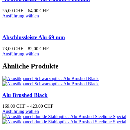
Produktseite
auf.
gewählt
Die
Preisspanne:
55,00
CHF
–
64,00
CHF
werden
Optionen
Dieses
55,00 CHF
Ausführung wählen
können
Produkt
bis
auf
weist
64,00 CHF
der
mehrere
Produktseite
Varianten
Abschlussleiste Alu 69 mm
gewählt
auf.
werden
Die
Preisspanne:
73,00
CHF
–
82,00
CHF
Optionen
Dieses
73,00 CHF
Ausführung wählen
können
Produkt
bis
auf
weist
82,00 CHF
Ähnliche Produkte
der
mehrere
Produktseite
Varianten
gewählt
auf.
werden
Die
Optionen
Alu Brushed Black
können
auf
der
Preisspanne:
169,00
CHF
–
423,00
CHF
Produktseite
Dieses
169,00 CHF
Ausführung wählen
gewählt
Produkt
bis
werden
weist
423,00 CHF
mehrere