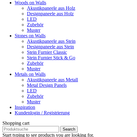
Optionen
Woods on Walls
können
Akustikpaneele aus Holz
auf
Designpaneele aus Holz
der
LED
Produktseite
Zubehör
gewählt
Muster
werden
Stones on Walls
Akustikpaneele aus Stein
Designpaneele aus Stein
Stein Furnier Classic
Stein Furnier Stick & Go
Zubehör
Muster
Metals on Walls
Akustikpaneele aus Metall
Metal Design Panels
LED
Zubehör
Muster
Inspiration
Kundenlogin / Registrierung
Shopping cart
Search
Start typing to see products you are looking for.