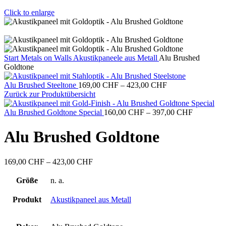
Click to enlarge
Start
Metals on Walls
Akustikpaneele aus Metall
Alu Brushed
Goldtone
Preisspanne:
Alu Brushed Steeltone
169,00
CHF
–
423,00
CHF
169,00 CHF
Zurück zur Produktübersicht
bis
423,00 CHF
Preisspann
Alu Brushed Goldtone Special
160,00
CHF
–
397,00
CHF
160,00 C
bis
Alu Brushed Goldtone
397,00 C
Preisspanne:
169,00
CHF
–
423,00
CHF
169,00 CHF
bis
Größe
n. a.
423,00 CHF
Produkt
Akustikpaneel aus Metall