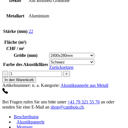
Dekor
Alu Brushed Goldtone
Metallart
Aluminium
Stärke (mm)
22
Fläche (m²)
CHF / m²
Größe (mm)
Farbe des Akustikfilzes
Zurücksetzen
Alu
Brushed
In den Warenkorb
Goldtone
Artikelnummer:
n. a.
Kategorie:
Akustikpaneele aus Metall
Menge
Bei Fragen rufen Sie uns bitte unter
+41 79 321 55 76
an oder
senden Sie eine E-Mail an
shop@cambois.ch
.
Beschreibung
Akustikpaneele
Montage