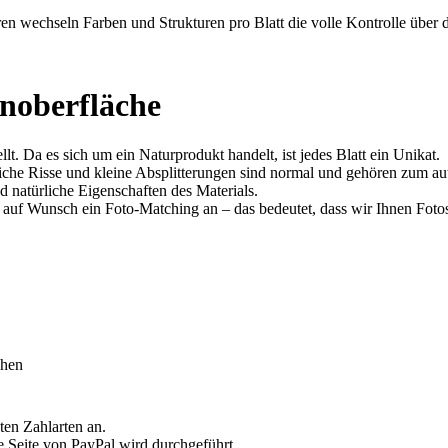
en wechseln Farben und Strukturen pro Blatt die volle Kontrolle über di
noberfläche
lt. Da es sich um ein Naturprodukt handelt, ist jedes Blatt ein Unikat.
he Risse und kleine Absplitterungen sind normal und gehören zum aut
d natürliche Eigenschaften des Materials.
 auf Wunsch ein Foto-Matching an – das bedeutet, dass wir Ihnen Fotos
chen
ten Zahlarten an.
e Seite von PayPal wird durchgeführt.