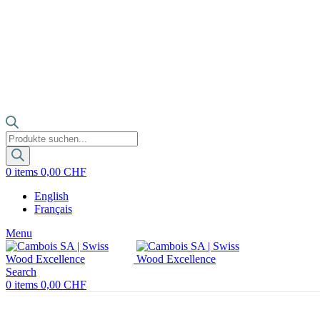
Products
search
0
items
0,00
CHF
English
Français
Menu
Search
0
items
0,00
CHF