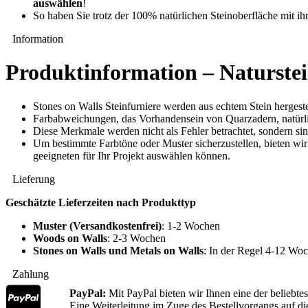
auswählen
!
So haben Sie trotz der 100% natürlichen Steinoberfläche mit ihr
Information
Produktinformation – Naturstei
Stones on Walls Steinfurniere werden aus echtem Stein hergestel
Farbabweichungen, das Vorhandensein von Quarzadern, natürlic
Diese Merkmale werden nicht als Fehler betrachtet, sondern sin
Um bestimmte Farbtöne oder Muster sicherzustellen, bieten wir
geeigneten für Ihr Projekt auswählen können.
Lieferung
Geschätzte Lieferzeiten nach Produkttyp
Muster (Versandkostenfrei)
: 1-2 Wochen
Woods on Walls
: 2-3 Wochen
Stones on Walls und Metals on Walls
: In der Regel 4-12 Wo
Zahlung
PayPal:
Mit PayPal bieten wir Ihnen eine der beliebtes
Eine Weiterleitung im Zuge des Bestellvorgangs auf di