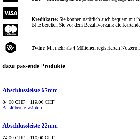
Kreditkarte:
Sie können natürlich auch bequem mit ihr
Bitte bereiten Sie vor dem Bezahlvorgang die Kartenda
Twint:
Mit mehr als 4 Millionen registrierten Nutzer
dazu passende Produkte
Abschlussleiste 67mm
Preisspanne:
84,00
CHF
–
119,00
CHF
Dieses
84,00 CHF
Ausführung wählen
Produkt
bis
weist
119,00 CHF
mehrere
Abschlussleiste 22mm
Varianten
auf.
Preisspanne:
74,00
CHF
–
110,00
CHF