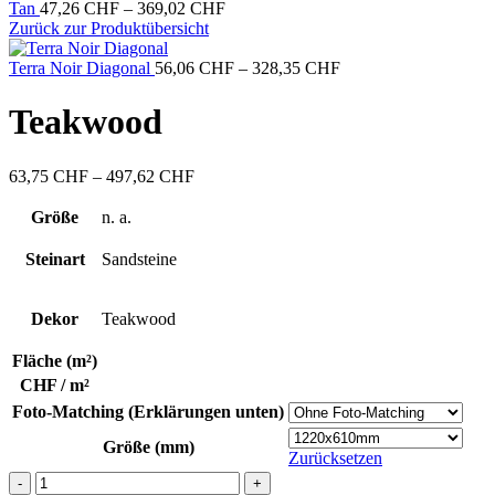
Preisspanne:
Tan
47,26
CHF
–
369,02
CHF
47,26 CHF
Zurück zur Produktübersicht
bis
369,02 CHF
Preisspanne:
Terra Noir Diagonal
56,06
CHF
–
328,35
CHF
56,06 CHF
bis
Teakwood
328,35 CHF
Preisspanne:
63,75
CHF
–
497,62
CHF
63,75 CHF
bis
Größe
n. a.
497,62 CHF
Steinart
Sandsteine
Dekor
Teakwood
Fläche (m²)
CHF / m²
Foto-Matching (Erklärungen unten)
Größe (mm)
Zurücksetzen
Teakwood