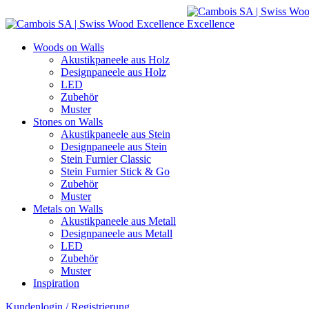
Woods on Walls
Akustikpaneele aus Holz
Designpaneele aus Holz
LED
Zubehör
Muster
Stones on Walls
Akustikpaneele aus Stein
Designpaneele aus Stein
Stein Furnier Classic
Stein Furnier Stick & Go
Zubehör
Muster
Metals on Walls
Akustikpaneele aus Metall
Designpaneele aus Metall
LED
Zubehör
Muster
Inspiration
Kundenlogin / Registrierung