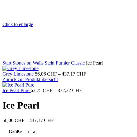
Click to enlarge
Start
Stones on Walls
Stein Furnier Classic
Ice Pearl
Preisspanne:
Grey Limestone
56,06
CHF
–
437,17
CHF
56,06 CHF
Zurück zur Produktübersicht
bis
Preisspanne:
437,17 CHF
Ice Pearl Pure
63,75
CHF
–
372,32
CHF
63,75 CHF
bis
Ice Pearl
372,32 CHF
Preisspanne:
56,06
CHF
–
437,17
CHF
56,06 CHF
bis
Größe
n. a.
437,17 CHF