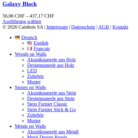
Produktseite
Varianten
Galaxy Black
gewählt
auf.
werden
Die
Preisspanne:
56,06
CHF
–
437,17
CHF
Optionen
Dieses
56,06 CHF
Ausführung wählen
können
Produkt
bis
© 2026 Cambois SA |
Impressum
|
Datenschutz
|
AGB
|
Kontakt
auf
weist
437,17 CHF
der
Deutsch
mehrere
Produktseite
English
Varianten
gewählt
Français
auf.
werden
Woods on Walls
Die
Akustikpaneele aus Holz
Optionen
Designpaneele aus Holz
können
LED
auf
Zubehör
der
Muster
Produktseite
Stones on Walls
gewählt
Akustikpaneele aus Stein
werden
Designpaneele aus Stein
Stein Furnier Classic
Stein Furnier Stick & Go
Zubehör
Muster
Metals on Walls
Akustikpaneele aus Metall
Metal Design Panels