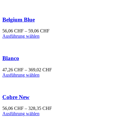
Belgium Blue
Preisspanne:
56,06
CHF
–
59,06
CHF
Dieses
56,06 CHF
Ausführung wählen
Produkt
bis
weist
59,06 CHF
mehrere
Varianten
Blanco
auf.
Die
Preisspanne:
47,26
CHF
–
369,02
CHF
Optionen
Dieses
47,26 CHF
Ausführung wählen
können
Produkt
bis
auf
weist
369,02 CHF
der
mehrere
Produktseite
Varianten
Cobre New
gewählt
auf.
werden
Die
Preisspanne:
56,06
CHF
–
328,35
CHF
Optionen
Dieses
56,06 CHF
Ausführung wählen
können
Produkt
bis
auf
weist
328,35 CHF
der
mehrere