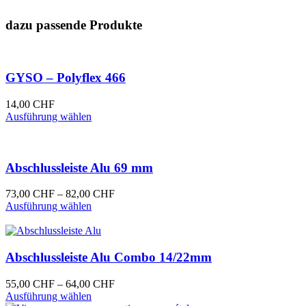
dazu passende Produkte
GYSO – Polyflex 466
14,00
CHF
Dieses
Ausführung wählen
Produkt
weist
mehrere
Varianten
Abschlussleiste Alu 69 mm
auf.
Die
Preisspanne:
73,00
CHF
–
82,00
CHF
Optionen
Dieses
73,00 CHF
Ausführung wählen
können
Produkt
bis
auf
weist
82,00 CHF
der
mehrere
Produktseite
Varianten
Abschlussleiste Alu Combo 14/22mm
gewählt
auf.
werden
Die
Preisspanne:
55,00
CHF
–
64,00
CHF
Optionen
Dieses
55,00 CHF
Ausführung wählen
können