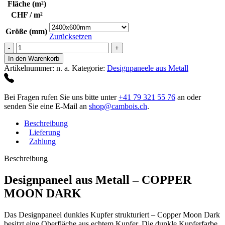
Fläche (m²)
CHF / m²
Größe (mm)
Zurücksetzen
Copper
Moon
In den Warenkorb
Dark
Artikelnummer:
n. a.
Kategorie:
Designpaneele aus Metall
Menge
Bei Fragen rufen Sie uns bitte unter
+41 79 321 55 76
an oder
senden Sie eine E-Mail an
shop@cambois.ch
.
Beschreibung
Lieferung
Zahlung
Beschreibung
Designpaneel aus Metall – COPPER
MOON DARK
Das Designpaneel dunkles Kupfer strukturiert – Copper Moon Dark
besitzt eine Oberfläche aus echtem Kupfer. Die dunkle Kupferfarbe