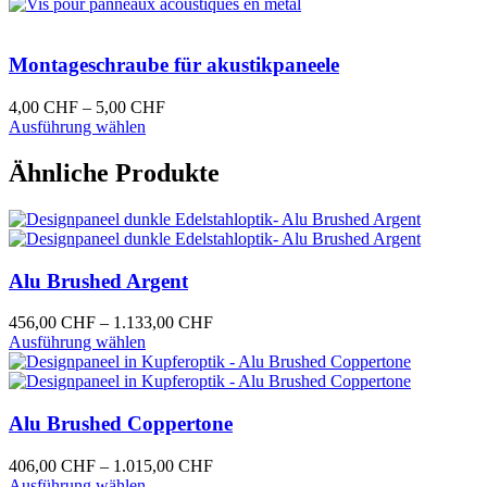
Produkt
bis
auf
weist
64,00 CHF
der
mehrere
Produktseite
Varianten
Montageschraube für akustikpaneele
gewählt
auf.
werden
Die
Preisspanne:
4,00
CHF
–
5,00
CHF
Optionen
Dieses
4,00 CHF
Ausführung wählen
können
Produkt
bis
auf
weist
5,00 CHF
Ähnliche Produkte
der
mehrere
Produktseite
Varianten
gewählt
auf.
werden
Die
Optionen
Alu Brushed Argent
können
auf
der
Preisspanne:
456,00
CHF
–
1.133,00
CHF
Produktseite
Dieses
456,00 CHF
Ausführung wählen
gewählt
Produkt
bis
werden
weist
1.133,00 CHF
mehrere
Varianten
Alu Brushed Coppertone
auf.
Die
Preisspanne:
406,00
CHF
–
1.015,00
CHF
Optionen
Dieses
406,00 CHF
Ausführung wählen