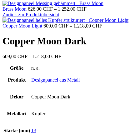
Preisspanne:
Brass Moon
626,00
CHF
–
1.252,00
CHF
626,00 CHF
Zurück zur Produktübersicht
bis
1.252,00 CHF
Preisspanne:
Copper Moon Light
609,00
CHF
–
1.218,00
CHF
609,00 CHF
bis
Copper Moon Dark
1.218,00 CHF
Preisspanne:
609,00
CHF
–
1.218,00
CHF
609,00 CHF
bis
Größe
n. a.
1.218,00 CHF
Produkt
Designpaneel aus Metall
Dekor
Copper Moon Dark
Metallart
Kupfer
Stärke (mm)
13