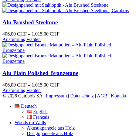
können
Produkt
bis
auf
weist
1.015,00 CHF
der
mehrere
Produktseite
Varianten
Alu Brushed Steeltone
gewählt
auf.
werden
Die
Preisspanne:
406,00
CHF
–
1.015,00
CHF
Optionen
Dieses
406,00 CHF
Ausführung wählen
können
Produkt
bis
auf
weist
1.015,00 CHF
der
mehrere
Produktseite
Varianten
gewählt
auf.
werden
Die
Alu Plain Polished Bronzetone
Optionen
können
Preisspanne:
406,00
CHF
–
1.015,00
CHF
auf
Dieses
406,00 CHF
Ausführung wählen
der
Produkt
bis
© 2026 Cambois SA |
Impressum
|
Datenschutz
|
AGB
|
Kontakt
Produktseite
weist
1.015,00 CHF
gewählt
Deutsch
mehrere
werden
English
Varianten
Français
auf.
Woods on Walls
Die
Akustikpaneele aus Holz
Optionen
Designpaneele aus Holz
können