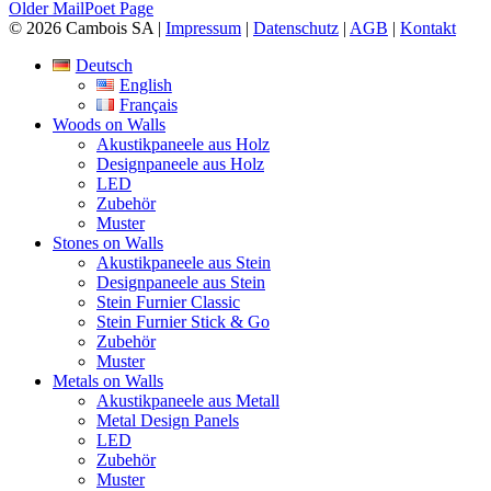
Older
MailPoet Page
© 2026 Cambois SA |
Impressum
|
Datenschutz
|
AGB
|
Kontakt
Deutsch
English
Français
Woods on Walls
Akustikpaneele aus Holz
Designpaneele aus Holz
LED
Zubehör
Muster
Stones on Walls
Akustikpaneele aus Stein
Designpaneele aus Stein
Stein Furnier Classic
Stein Furnier Stick & Go
Zubehör
Muster
Metals on Walls
Akustikpaneele aus Metall
Metal Design Panels
LED
Zubehör
Muster