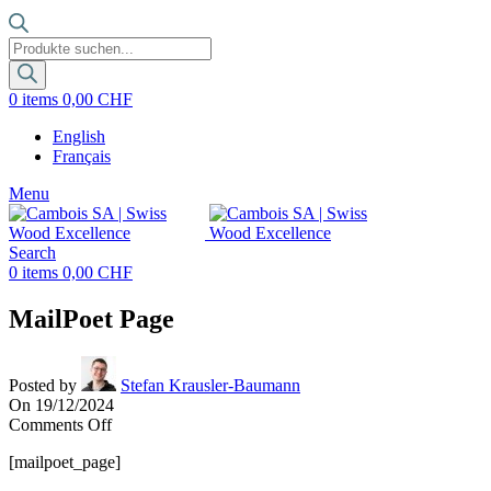
Products
search
0
items
0,00
CHF
English
Français
Menu
Search
0
items
0,00
CHF
MailPoet Page
Posted by
Stefan Krausler-Baumann
On 19/12/2024
on
Comments Off
MailPoet
[mailpoet_page]
Page