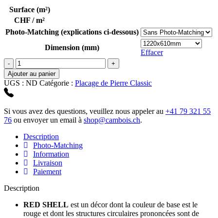
Surface (m²)
CHF / m²
Photo-Matching (explications ci-dessous)
Dimension (mm)
Effacer
quantité
de
Ajouter au panier
Red
UGS :
ND
Catégorie :
Placage de Pierre Classic
Shell
Si vous avez des questions, veuillez nous appeler au
+41 79 321 55
76
ou envoyer un email à
shop@cambois.ch
.
Description
Photo-Matching
Information
Livraison
Paiement
Description
RED SHELL
est un décor dont la couleur de base est le
rouge et dont les structures circulaires prononcées sont de