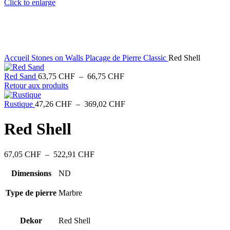
Click to enlarge
Accueil
Stones on Walls
Placage de Pierre Classic
Red Shell
Plage
Red Sand
63,75
CHF
–
66,75
CHF
de
Retour aux produits
prix :
63,75 CHF
Plage
Rustique
47,26
CHF
–
369,02
CHF
à
de
66,75 CHF
prix :
Red Shell
47,26 CHF
à
369,02 CHF
Plage
67,05
CHF
–
522,91
CHF
de
prix :
Dimensions
ND
67,05 CHF
à
Type de pierre
Marbre
522,91 CHF
Dekor
Red Shell