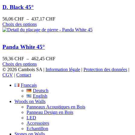
plusieurs
à
la
variations.
328,35 CHF
D. Black 45°
page
Les
du
options
Plage
56,06
CHF
–
437,17
CHF
produit
peuvent
Ce
de
Choix des options
être
produit
prix :
choisies
a
56,06 CHF
sur
plusieurs
à
la
variations.
437,17 CHF
Panda White 45°
page
Les
du
options
Plage
59,36
CHF
–
462,45
CHF
produit
peuvent
Ce
de
Choix des options
être
produit
prix :
© 2026 Cambois SA |
Information légale
|
Protection des données
|
choisies
a
59,36 CHF
CGV
|
Contact
sur
plusieurs
à
la
Français
variations.
462,45 CHF
page
Deutsch
Les
du
English
options
produit
Woods on Walls
peuvent
Panneaux Acoustiques en Bois
être
Panneau Design en Bois
choisies
LED
sur
Accessoires
la
Echantillon
page
Stones on Walls
du