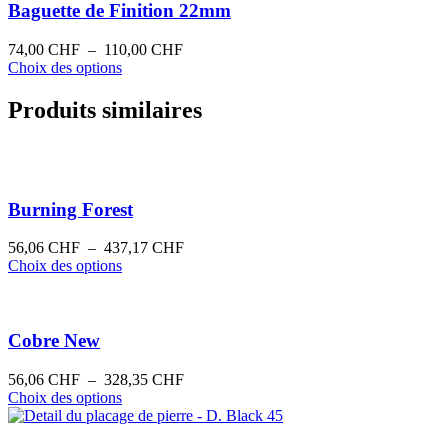
plusieurs
à
Baguette de Finition 22mm
variations.
119,00 CHF
Les
Plage
74,00
CHF
–
110,00
CHF
options
Ce
de
Choix des options
peuvent
produit
prix :
être
a
74,00 CHF
Produits similaires
choisies
plusieurs
à
sur
variations.
110,00 CHF
la
Les
page
options
du
peuvent
produit
Burning Forest
être
choisies
sur
Plage
56,06
CHF
–
437,17
CHF
la
Ce
de
Choix des options
page
produit
prix :
du
a
56,06 CHF
produit
plusieurs
à
variations.
437,17 CHF
Cobre New
Les
options
Plage
56,06
CHF
–
328,35
CHF
peuvent
Ce
de
Choix des options
être
produit
prix :
choisies
a
56,06 CHF
sur