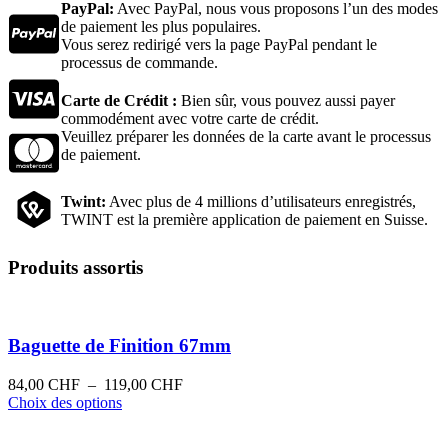
PayPal:
Avec PayPal, nous vous proposons l’un des modes
de paiement les plus populaires.
Vous serez redirigé vers la page PayPal pendant le
processus de commande.
Carte de Crédit :
Bien sûr, vous pouvez aussi payer
commodément avec votre carte de crédit.
Veuillez préparer les données de la carte avant le processus
de paiement.
Twint:
Avec plus de 4 millions d’utilisateurs enregistrés,
TWINT est la première application de paiement en Suisse.
Produits assortis
Baguette de Finition 67mm
Plage
84,00
CHF
–
119,00
CHF
Ce
de
Choix des options
produit
prix :
a
84,00 CHF