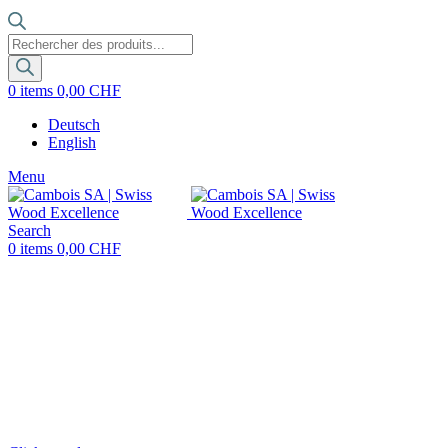
Recherche
de
produits
0
items
0,00
CHF
Deutsch
English
Menu
Search
0
items
0,00
CHF