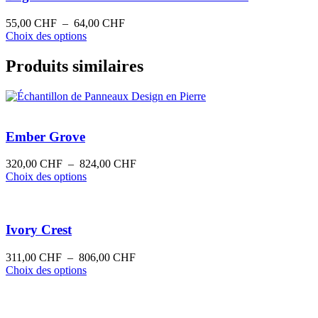
Les
options
Plage
55,00
CHF
–
64,00
CHF
peuvent
Ce
de
Choix des options
être
produit
prix :
choisies
a
55,00 CHF
Produits similaires
sur
plusieurs
à
la
variations.
64,00 CHF
page
Les
du
options
produit
peuvent
Ember Grove
être
choisies
sur
Plage
320,00
CHF
–
824,00
CHF
la
Ce
de
Choix des options
page
produit
prix :
du
a
320,00 CHF
produit
plusieurs
à
variations.
824,00 CHF
Ivory Crest
Les
options
Plage
311,00
CHF
–
806,00
CHF
peuvent
Ce
de
Choix des options
être
produit
prix :
choisies
a
311,00 CHF
sur
plusieurs
à
la