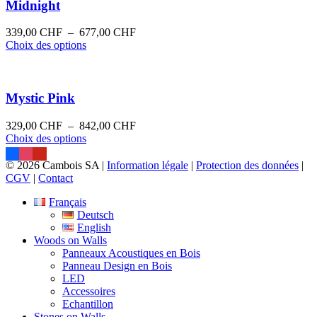
variations.
806,00 CHF
Midnight
page
Les
du
options
Plage
339,00
CHF
–
677,00
CHF
produit
peuvent
Ce
de
Choix des options
être
produit
prix :
choisies
a
339,00 CHF
sur
plusieurs
à
la
variations.
677,00 CHF
Mystic Pink
page
Les
du
options
Plage
329,00
CHF
–
842,00
CHF
produit
peuvent
Ce
de
Choix des options
être
produit
prix :
choisies
a
329,00 CHF
© 2026 Cambois SA |
Information légale
|
Protection des données
|
sur
plusieurs
à
CGV
|
Contact
la
variations.
842,00 CHF
page
Les
Français
du
options
Deutsch
produit
peuvent
English
être
Woods on Walls
choisies
Panneaux Acoustiques en Bois
sur
Panneau Design en Bois
la
LED
page
Accessoires
du
Echantillon
produit
Stones on Walls