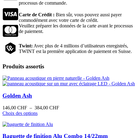
processus de commande.
Carte de Crédit :
Bien sûr, vous pouvez aussi payer
commodément avec votre carte de crédit.
Veuillez préparer les données de la carte avant le processus
de paiement.
Twint:
Avec plus de 4 millions d’utilisateurs enregistrés,
TWINT est la première application de paiement en Suisse.
Produits assortis
Golden Ash
Plage
146,00
CHF
–
384,00
CHF
Ce
de
Choix des options
produit
prix :
a
146,00 CHF
plusieurs
à
variations.
384,00 CHF
Baguette de finition Alu Combo 14/22mm