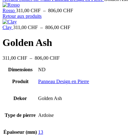
Plage
Rosso
311,00
CHF
–
806,00
CHF
de
Retour aux produits
prix :
Plage
311,00 CHF
Clay
311,00
CHF
–
806,00
CHF
de
à
prix :
806,00 CHF
Golden Ash
311,00 CHF
à
806,00 CHF
Plage
311,00
CHF
–
806,00
CHF
de
prix :
Dimensions
ND
311,00 CHF
à
Produit
Panneau Design en Pierre
806,00 CHF
Dekor
Golden Ash
Type de pierre
Ardoise
Épaisseur (mm)
13