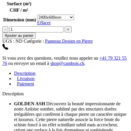
Surface (m²)
CHF / m²
Dimension (mm)
Effacer
quantité
de
Ajouter au panier
Golden
UGS :
ND
Catégorie :
Panneau Design en Pierre
Ash
Si vous avez des questions, veuillez nous appeler au
+41 79 321 55
76
ou envoyer un email à
shop@cambois.ch
.
Description
Livraison
Paiement
Description
GOLDEN ASH
Découvrez la beauté impressionnante de
notre Ardoise sombre, sublimé par des structures dorées
irrégulières qui confèrent à chaque pierre un caractère unique
et luxueux. Cette pierre naturelle associe la force brute du
schiste foncé à un effet scintillant subtil mais accrocheur,
créant une surface à la fois dramatique et sophistiquée.