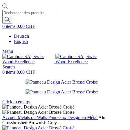
Recherche
de
produits
0
items
0,00
CHF
Deutsch
English
Menu
Search
0
items
0,00
CHF
Click to enlarge
Accueil
Metals on Walls
Panneaux Design en Métal
Alu
Crossbrushed Brownish Grey