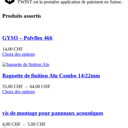
TWINT est la première application de paiement en Suisse.
Produits assortis
GYSO – Polyflex 466
14,00
CHF
Ce
Choix des options
produit
a
plusieurs
variations.
Baguette de finition Alu Combo 14/22mm
Les
options
Plage
55,00
CHF
–
64,00
CHF
peuvent
Ce
de
Choix des options
être
produit
prix :
choisies
a
55,00 CHF
sur
plusieurs
à
la
variations.
64,00 CHF
vis de montage pour panneaux acoustiques
page
Les
du
options
Plage
4,00
CHF
–
5,00
CHF
produit
peuvent