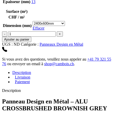
Épaisseur (mm)
13
Surface (m²)
CHF / m²
Dimension (mm)
Effacer
quantité
de
Ajouter au panier
Alu
UGS :
ND
Catégorie :
Panneaux Design en Métal
Crossbrushed
Brownish
Grey
Si vous avez des questions, veuillez nous appeler au
+41 79 321 55
76
ou envoyer un email à
shop@cambois.ch
.
Description
Livraison
Paiement
Description
Panneau Design en Métal – ALU
CROSSBRUSHED BROWNISH GREY