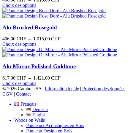
peuvent
Ce
de
Choix des options
être
produit
prix :
choisies
a
406,00 CHF
sur
plusieurs
à
la
variations.
1.015,00 CHF
Alu Brushed Rosegold
page
Les
du
options
Plage
406,00
CHF
–
1.015,00
CHF
produit
peuvent
Ce
de
Choix des options
être
produit
prix :
choisies
a
406,00 CHF
sur
plusieurs
à
la
variations.
1.015,00 CHF
Alu Mirror Polished Goldtone
page
Les
du
options
Plage
617,00
CHF
–
1.421,00
CHF
produit
peuvent
Ce
de
Choix des options
être
produit
prix :
© 2026 Cambois SA |
Information légale
|
Protection des données
|
choisies
a
617,00 CHF
CGV
|
Contact
sur
plusieurs
à
la
Français
variations.
1.421,00 CHF
page
Deutsch
Les
du
English
options
produit
Woods on Walls
peuvent
Panneaux Acoustiques en Bois
être
Panneau Design en Bois
choisies