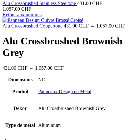
Alu Crossbrushed Stainless Steeltone
431,00
CHF
–
Plage
1.057,00
CHF
de
Retour aux produits
prix :
431,00 CHF
Plage
Alu Crossbrushed Coppertone
431,00
CHF
–
1.057,00
CHF
à
de
1.057,00 CHF
prix :
Alu Crossbrushed Brownish
431,00
à
Grey
1.057,
Plage
431,00
CHF
–
1.057,00
CHF
de
prix :
Dimensions
ND
431,00 CHF
à
Produit
Panneaux Design en Métal
1.057,00 CHF
Dekor
Alu Crossbrushed Brownish Grey
Type de métal
Aluminium