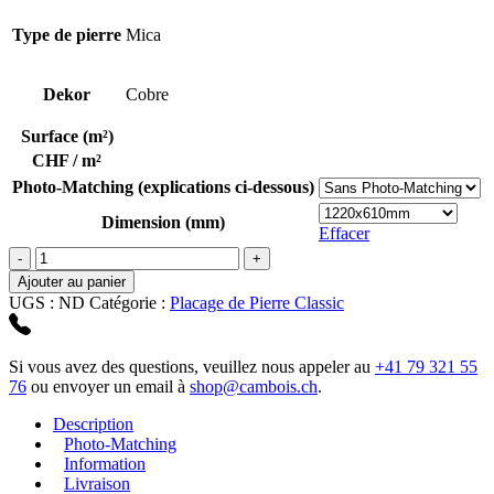
56,06 CHF
à
Type de pierre
Mica
328,35 CHF
Dekor
Cobre
Surface (m²)
CHF / m²
Photo-Matching (explications ci-dessous)
Dimension (mm)
Effacer
quantité
de
Ajouter au panier
Cobre
UGS :
ND
Catégorie :
Placage de Pierre Classic
Si vous avez des questions, veuillez nous appeler au
+41 79 321 55
76
ou envoyer un email à
shop@cambois.ch
.
Description
Photo-Matching
Information
Livraison