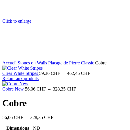
Click to enlarge
Accueil
Stones on Walls
Placage de Pierre Classic
Cobre
Plage
Clear White Stripes
59,36
CHF
–
462,45
CHF
de
Retour aux produits
prix :
Plage
59,36 CHF
Cobre New
56,06
CHF
–
328,35
CHF
de
à
prix :
462,45 CHF
Cobre
56,06 CHF
à
328,35 CHF
Plage
56,06
CHF
–
328,35
CHF
de
prix :
Dimensions
ND