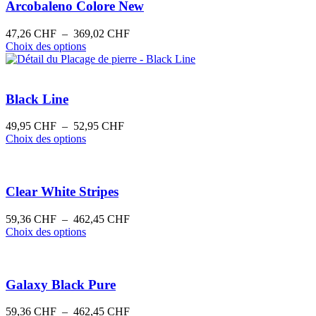
Arcobaleno Colore New
Plage
47,26
CHF
–
369,02
CHF
Ce
de
Choix des options
produit
prix :
a
47,26 CHF
plusieurs
à
variations.
369,02 CHF
Black Line
Les
options
Plage
49,95
CHF
–
52,95
CHF
peuvent
Ce
de
Choix des options
être
produit
prix :
choisies
a
49,95 CHF
sur
plusieurs
à
la
variations.
52,95 CHF
Clear White Stripes
page
Les
du
options
Plage
59,36
CHF
–
462,45
CHF
produit
peuvent
Ce
de
Choix des options
être
produit
prix :
choisies
a
59,36 CHF
sur
plusieurs
à
la
variations.
462,45 CHF
Galaxy Black Pure
page
Les
du
options
Plage
59,36
CHF
–
462,45
CHF
produit