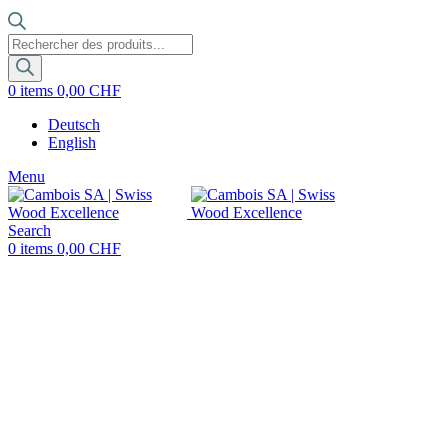
Recherche
de
produits
0
items
0,00
CHF
Deutsch
English
Menu
Search
0
items
0,00
CHF