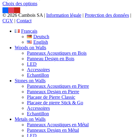
peuvent
Ce
de
Choix des options
être
produit
prix :
choisies
a
59,36 CHF
© 2026 Cambois SA |
Information légale
|
Protection des données
|
sur
plusieurs
à
CGV
|
Contact
la
variations.
462,45 CHF
page
Les
Français
du
options
Deutsch
produit
peuvent
English
être
Woods on Walls
choisies
Panneaux Acoustiques en Bois
sur
Panneau Design en Bois
la
LED
page
Accessoires
du
Echantillon
produit
Stones on Walls
Panneaux Acoustiques en Pierre
Panneaux Design en Pierre
Placage de Pierre Classic
Placage de pierre Stick & Go
Accessoires
Echantillon
Metals on Walls
Panneaux Acoustiques en Métal
Panneaux Design en Métal
LED