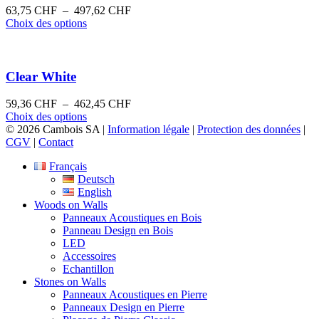
du
options
Plage
63,75
CHF
–
497,62
CHF
produit
peuvent
Ce
de
Choix des options
être
produit
prix :
choisies
a
63,75 CHF
sur
plusieurs
à
la
variations.
497,62 CHF
Clear White
page
Les
du
options
Plage
59,36
CHF
–
462,45
CHF
produit
peuvent
Ce
de
Choix des options
être
produit
prix :
© 2026 Cambois SA |
Information légale
|
Protection des données
|
choisies
a
59,36 CHF
CGV
|
Contact
sur
plusieurs
à
la
Français
variations.
462,45 CHF
page
Deutsch
Les
du
English
options
produit
Woods on Walls
peuvent
Panneaux Acoustiques en Bois
être
Panneau Design en Bois
choisies
LED
sur
Accessoires
la
Echantillon
page
Stones on Walls
du
Panneaux Acoustiques en Pierre
produit
Panneaux Design en Pierre