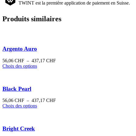
TWINT est la première application de paiement en Suisse.
Produits similaires
Argento Auro
Plage
56,06
CHF
–
437,17
CHF
Ce
de
Choix des options
produit
prix :
a
56,06 CHF
plusieurs
à
variations.
437,17 CHF
Black Pearl
Les
options
Plage
56,06
CHF
–
437,17
CHF
peuvent
Ce
de
Choix des options
être
produit
prix :
choisies
a
56,06 CHF
sur
plusieurs
à
la
variations.
437,17 CHF
Bright Creek
page
Les