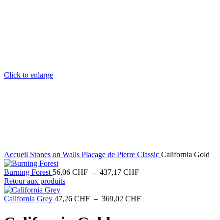
Click to enlarge
Accueil
Stones on Walls
Placage de Pierre Classic
California Gold
Plage
Burning Forest
56,06
CHF
–
437,17
CHF
de
Retour aux produits
prix :
56,06 CHF
Plage
California Grey
47,26
CHF
–
369,02
CHF
à
de
437,17 CHF
prix :