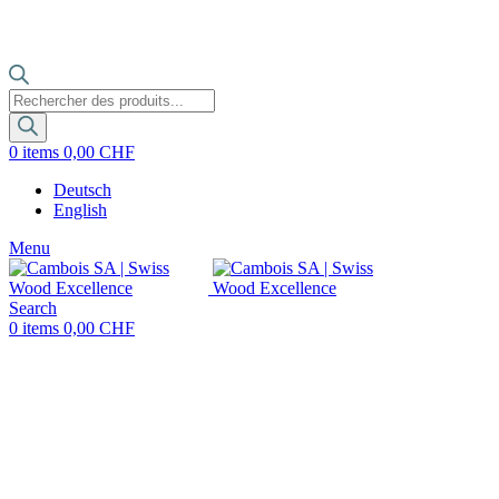
Recherche
de
produits
0
items
0,00
CHF
Deutsch
English
Menu
Search
0
items
0,00
CHF