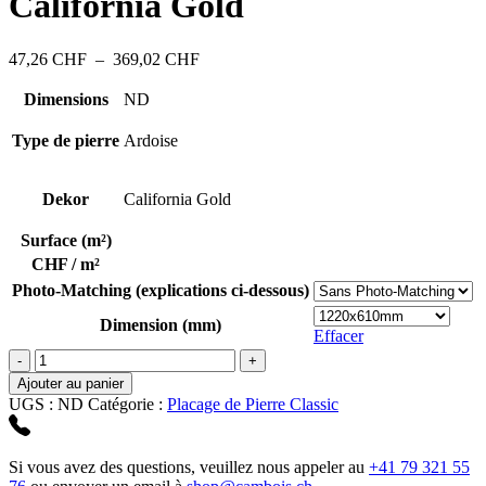
California Gold
47,26 CHF
à
369,02 CHF
Plage
47,26
CHF
–
369,02
CHF
de
prix :
Dimensions
ND
47,26 CHF
à
Type de pierre
Ardoise
369,02 CHF
Dekor
California Gold
Surface (m²)
CHF / m²
Photo-Matching (explications ci-dessous)
Dimension (mm)
Effacer
quantité
de
Ajouter au panier
California
UGS :
ND
Catégorie :
Placage de Pierre Classic
Gold
Si vous avez des questions, veuillez nous appeler au
+41 79 321 55