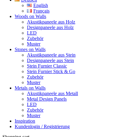
English
Français
Woods on Walls
Akustikpaneele aus Holz
Designpaneele aus Holz
LED
Zubehör
Muster
Stones on Walls
Akustikpaneele aus Stein
Designpaneele aus Stein
Stein Furnier Classic
Stein Furnier Stick & Go
Zubehör
Muster
Metals on Walls
Akustikpaneele aus Metall
Metal Design Panels
LED
Zubehör
Muster
Inspiration
Kundenlogin / Registrierung
Shopping cart